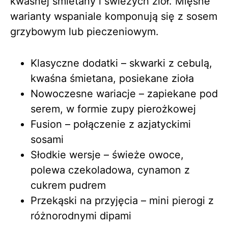
kwaśnej śmietany i świeżych ziół. Mięsne
warianty wspaniale komponują się z sosem
grzybowym lub pieczeniowym.
Klasyczne dodatki – skwarki z cebulą,
kwaśna śmietana, posiekane zioła
Nowoczesne wariacje – zapiekane pod
serem, w formie zupy pierożkowej
Fusion – połączenie z azjatyckimi
sosami
Słodkie wersje – świeże owoce,
polewa czekoladowa, cynamon z
cukrem pudrem
Przekąski na przyjęcia – mini pierogi z
różnorodnymi dipami