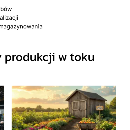
obów
lizacji
 magazynowania
 produkcji w toku