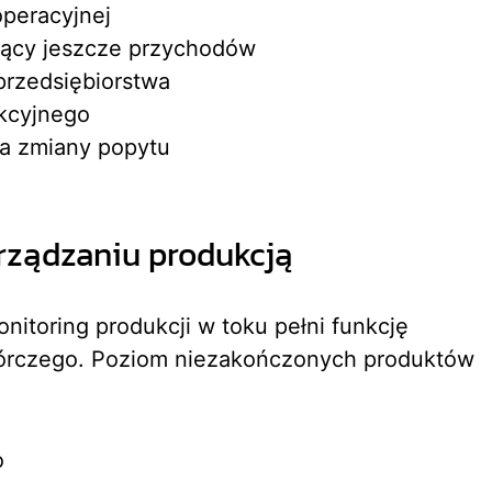
peracyjnej
zący jeszcze przychodów
przedsiębiorstwa
ukcyjnego
na zmiany popytu
arządzaniu produkcją
nitoring produkcji w toku pełni funkcję
órczego. Poziom niezakończonych produktów
o