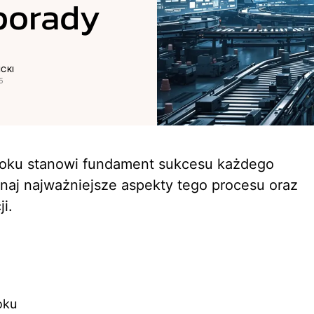
porady
CKI
5
toku stanowi fundament sukcesu każdego
naj najważniejsze aspekty tego procesu oraz
i.
oku