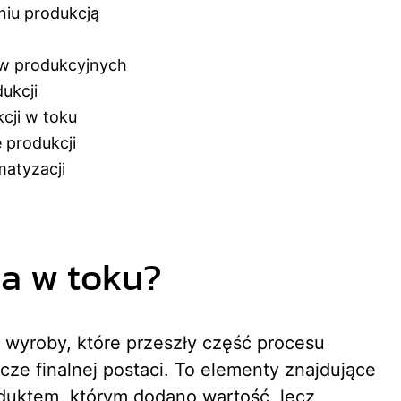
niu produkcją
ów produkcyjnych
ukcji
cji w toku
 produkcji
matyzacji
ja w toku?
 wyroby, które przeszły część procesu
cze finalnej postaci. To elementy znajdujące
uktem, którym dodano wartość, lecz