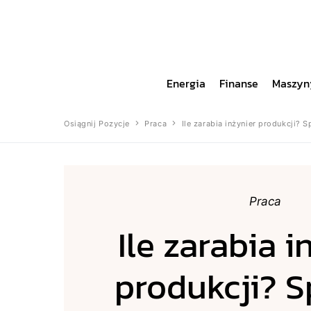
Energia
Finanse
Maszyn
Osiągnij Pozycje
Praca
Ile zarabia inżynier produkcji? 
Praca
Ile zarabia i
produkcji? 