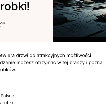
robki!
CKI
5
 otwiera drzwi do atrakcyjnych możliwości
dzenie możesz otrzymać w tej branży i poznaj
robków.
 Polsce
arobki