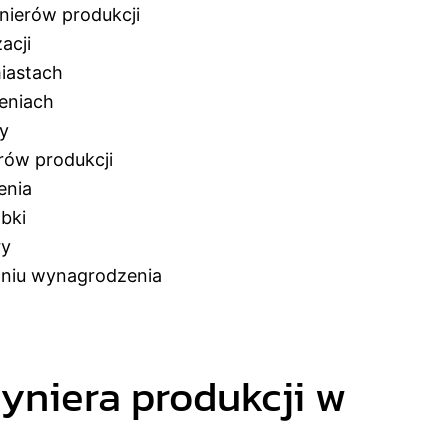
nierów produkcji
acji
iastach
eniach
ży
erów produkcji
enia
bki
ry
aniu wynagrodzenia
żyniera produkcji w